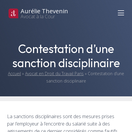
Aurélie Thevenin
Avocat à la Cour
Contestation d’une
sanction disciplinaire
Accueil
»
Avocat en Droit du Travail Paris
»
Contestation d’une
sanction disciplinaire
La sanctions disciplinaires sont des mesures prises
par l’employeur à l’encontre du salarié suite à des
agissements de ce dernier considérés comme fautifs.