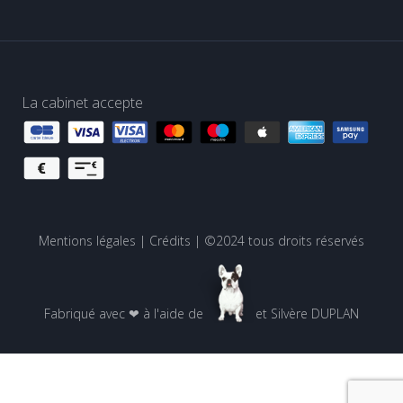
La cabinet accepte
Mentions légales
|
Crédits
| ©2024 tous droits réservés
Fabriqué avec ❤ à l'aide de
et
Silvère DUPLAN