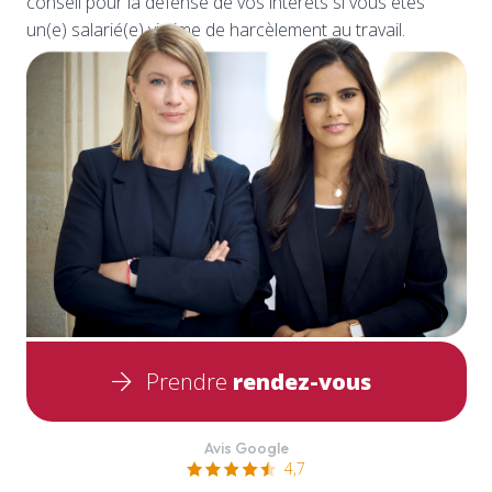
conseil pour la défense de vos intérêts si vous êtes
un(e) salarié(e) victime de harcèlement au travail.
Prendre
rendez-vous
Avis Google
4,7