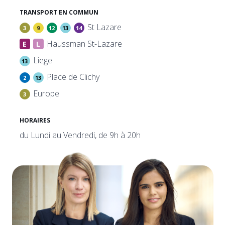
TRANSPORT EN COMMUN
St Lazare
3
9
12
13
14
Haussman St-Lazare
E
L
Liege
13
Place de Clichy
2
13
Europe
3
HORAIRES
du Lundi au Vendredi, de 9h à 20h