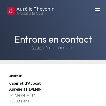
Aurélie Thevenin
Avocat à la Cour
Entrons en contact
Accueil
»
Entrons en contact
ADRESSE
Cabinet d'Avocat
Aurélie THEVENIN
14 rue de Milan
75009
Paris