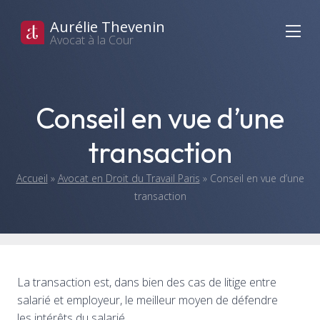
Aurélie Thevenin
Avocat à la Cour
Conseil en vue d’une
transaction
Accueil
»
Avocat en Droit du Travail Paris
»
Conseil en vue d’une
transaction
La transaction est, dans bien des cas de litige entre
salarié et employeur, le meilleur moyen de défendre
les intérêts du salarié.